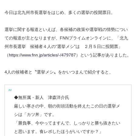
今日は北九州市長選挙をはじめ、多くの選挙の投開票日。
選挙に関する報道といえば、各候補の政策や選挙戦の情勢につい
ての報道が主となりますが、FNNプライムオンラインに、「北九
州市長選挙 候補者４人の“選挙メシ”は ２月５日に投開票」
（
https://www.fnn.jp/articles/-/479787
）という記事がありました。
4人の候補者と〝選挙メシ〟をかいつまんで紹介すると、
◆無所属・新人 津森洋介氏
厳しい寒さの中、朝の街頭活動を終えたこの日の選挙メ
シは「カツ丼」です。
「勝負事、今やってますんで、しっかりと勝ち抜きたい
と思います。食レポしたほうがいいですか？」